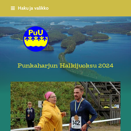
Siirry
Haku ja valikko
sivun
sisältöön
Punkaharjun Urheilijat
Punkaharjun Halkijuoksu 2024